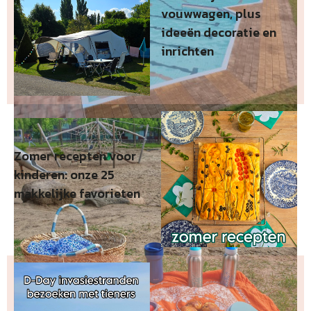
vouwwagen, plus
ideeën decoratie en
inrichten
Zomer recepten voor
kinderen: onze 25
makkelijke favorieten