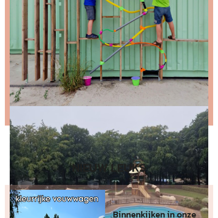
Stap 2 – open de email en bevestig je inschrijving
(niks ontvangen, bekijk dan je spam folder).
Wil je niet wachten op de volgende nieuwsbrief?
Lees
dan hier de nieuwste nieuwsbrief
.
NIEUW LEUKS
Binnenkijken in onze