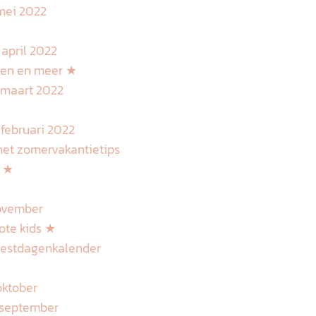
mei 2022
april 2022
eten en meer ★
 maart 2022
februari 2022
met zomervakantietips
s ★
november
ote kids ★
eestdagenkalender
oktober
 september