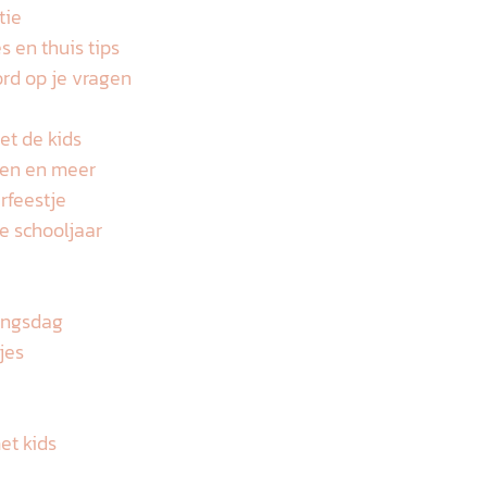
tie
s en thuis tips
rd op je vragen
et de kids
eten en meer
rfeestje
e schooljaar
ningsdag
jes
et kids