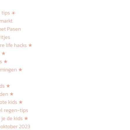
tips ☀️
jmarkt
met Pasen
itjes
re life hacks ★
s ★
ps ★
mmingen ★
ids ★
ijden ★
ote kids ★
l regen-tips
 je de kids ★
 oktober 2023