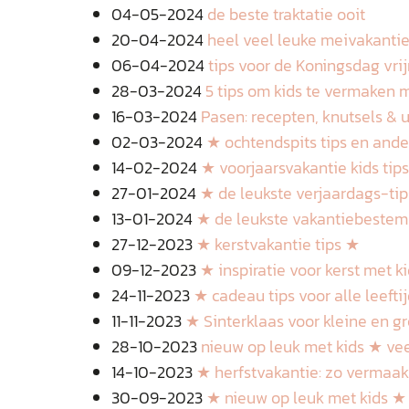
04-05-2024
de beste traktatie ooit
20-04-2024
heel veel leuke meivakantie 
06-04-2024
tips voor de Koningsdag vri
28-03-2024
5 tips om kids te vermaken 
16-03-2024
Pasen: recepten, knutsels & u
02-03-2024
★ ochtendspits tips en ande
14-02-2024
★ voorjaarsvakantie kids tip
27-01-2024
★ de leukste verjaardags-ti
13-01-2024
★ de leukste vakantiebeste
27-12-2023
★ kerstvakantie tips ★
09-12-2023
★ inspiratie voor kerst met k
24-11-2023
★ cadeau tips voor alle leeft
11-11-2023
★ Sinterklaas voor kleine en gr
28-10-2023
nieuw op leuk met kids ★ vee
14-10-2023
★ herfstvakantie: zo vermaak
30-09-2023
★ nieuw op leuk met kids ★