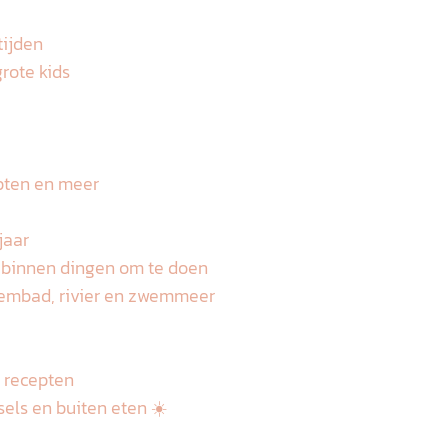
tijden
grote kids
epten en meer
jaar
 binnen dingen om te doen
embad, rivier en zwemmeer
n recepten
tsels en buiten eten ☀️