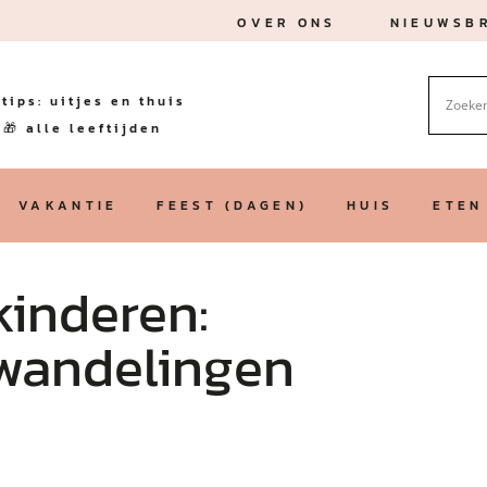
OVER ONS
NIEUWSBR
tips: uitjes en thuis
🎁 alle leeftijden
VAKANTIE
FEEST (DAGEN)
HUIS
ETEN
inderen:
 wandelingen