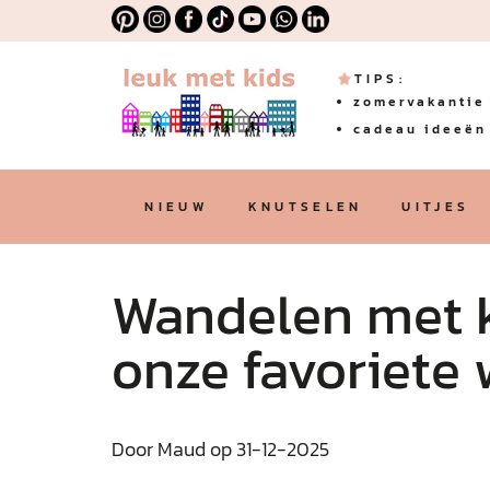
TIPS:
zomervakantie 
cadeau ideeën 
NIEUW
KNUTSELEN
UITJES
Wandelen met k
onze favoriete
Door Maud op 31-12-2025