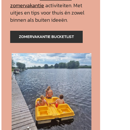
zomervakantie
activiteiten. Met
uitjes en tips voor thuis én zowel
binnen als buiten ideeën.
ZOMERVAKANTIE BUCKETLIST