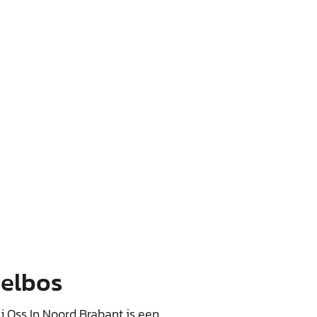
eelbos
 Oss In Noord Brabant is een