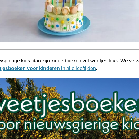
uwsgierige kids, dan zijn kinderboeken vol weetjes leuk. We ve
tjesboeken voor kinderen
in alle leeftijden
.