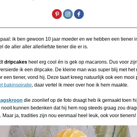
lpaal: ik ben gewoon 10 jaar moeder en we hebben een tiener in
l de aller aller allerliefste tiener die er is.
dt
dripcakes
heel erg cool én is gek op macarons. Dus voor zijn
ersierde ik een dripcake. De kleine man was super blij met het r
r een tiener, vond hij. Deze taart kreeg natuurlijk ook een mooi 
t bakinspiratie
, daar vertel ik meer over hoe ik hem maakte.
dagskroon
die zoonlief op de foto draagt heb ik gemaakt toen hij
d nooit kunnen bedenken dat hij hem nog steeds graag zou drage
n. Maar ja, tradities zijn nou eenmaal heel leuk, ook voor tieners!