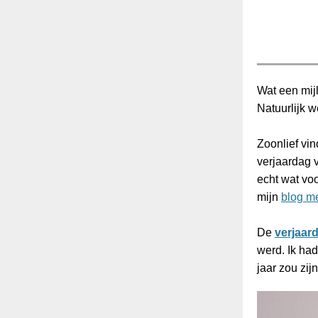
Wat een mij
Natuurlijk we
Zoonlief vin
verjaardag v
echt wat voo
mijn
blog me
De
verjaar
werd. Ik ha
jaar zou zij