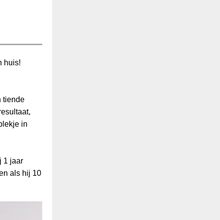
 huis!
 tiende
esultaat,
plekje in
 1 jaar
n als hij 10