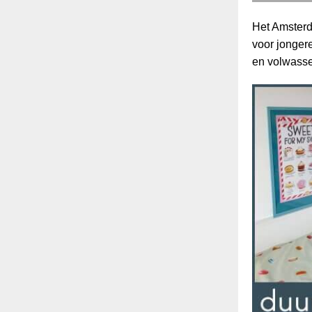
Het Amster
voor jonger
en volwass