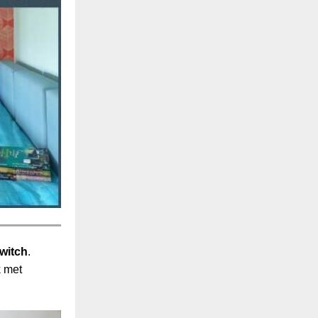
witch
.
k met