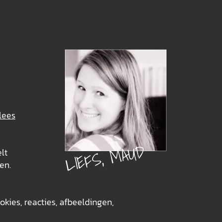
lees
LIEFS, MAUD
elt
en.
okies, reacties, afbeeldingen,