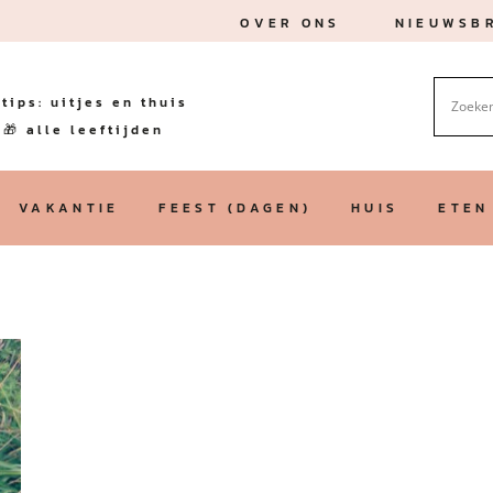
OVER ONS
NIEUWSBR
tips: uitjes en thuis
🎁 alle leeftijden
VAKANTIE
FEEST (DAGEN)
HUIS
ETEN