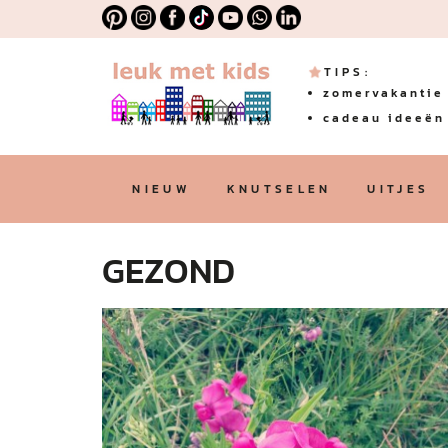
TIPS:
zomervakantie 
cadeau ideeën 
NIEUW
KNUTSELEN
UITJES
GEZOND