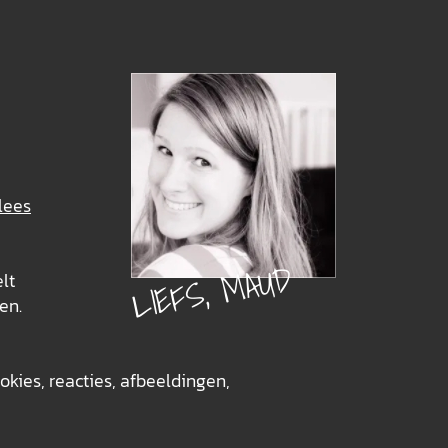
lees
LIEFS, MAUD
elt
en.
okies, reacties, afbeeldingen,