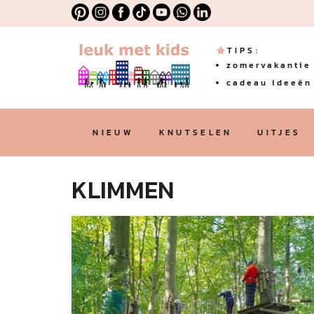
TIPS:
zomervakantie 
cadeau ideeën 
NIEUW
KNUTSELEN
UITJES
KLIMMEN