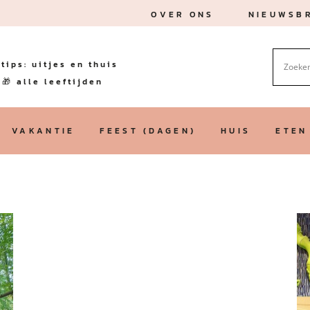
OVER ONS
NIEUWSBR
tips: uitjes en thuis
🎁 alle leeftijden
VAKANTIE
FEEST (DAGEN)
HUIS
ETEN