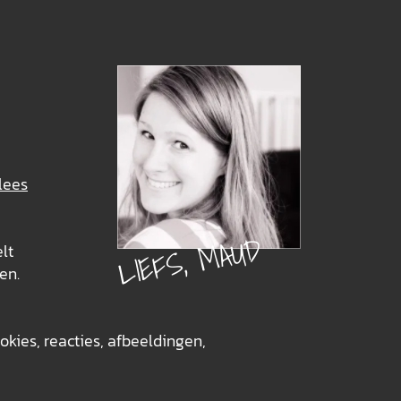
lees
LIEFS, MAUD
elt
en.
okies, reacties, afbeeldingen,