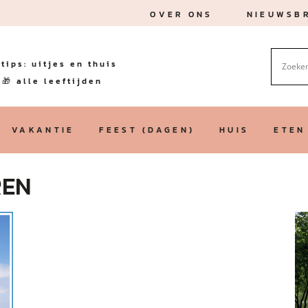
OVER ONS
NIEUWSBR
tips: uitjes en thuis
🎁 alle leeftijden
VAKANTIE
FEEST (DAGEN)
HUIS
ETEN
REN