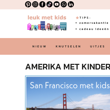
TIPS:
zomervakantie 
cadeau ideeën 
NIEUW
KNUTSELEN
UITJES
AMERIKA MET KINDE