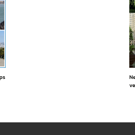
ips
Ne
ve