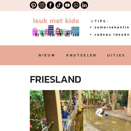
TIPS:
zomervakantie 
cadeau ideeën 
NIEUW
KNUTSELEN
UITJES
FRIESLAND