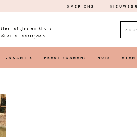
OVER ONS
NIEUWSBR
tips: uitjes en thuis
🎁 alle leeftijden
VAKANTIE
FEEST (DAGEN)
HUIS
ETEN