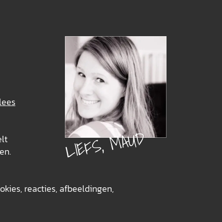
lees
LIEFS, MAUD
elt
en.
okies, reacties, afbeeldingen,