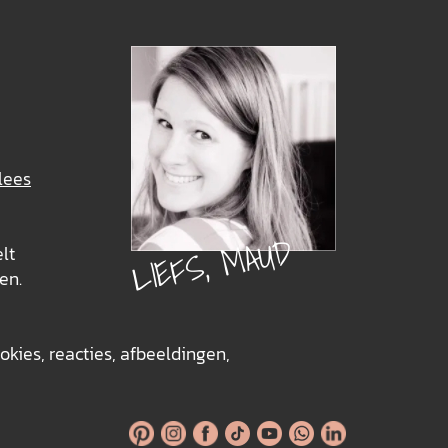
lees
LIEFS, MAUD
elt
en.
okies, reacties, afbeeldingen,