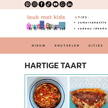
TIPS:
zomervakantie 
cadeau ideeën 
NIEUW
KNUTSELEN
UITJES
HARTIGE TAART