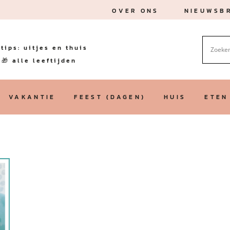
OVER ONS
NIEUWSBR
tips: uitjes en thuis
🎁 alle leeftijden
VAKANTIE
FEEST (DAGEN)
HUIS
ETEN