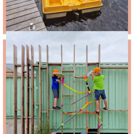
NIKS LEUKS MISSEN?
Schrijf je in voor de nieuwsbrief, dan stuur ik je
ongeveer twee keer per maand een leuke mail.
Stap 1 – vul je emailadres in en klik op de knop:
Stap 2 – open de email en bevestig je inschrijving
(niks ontvangen, bekijk dan je spam folder).