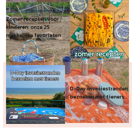
Zomer recepten voor
kinderen: onze 25
makkelijke favorieten
D-Day invasiestranden
bezoeken met tieners