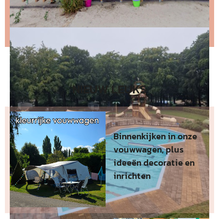
Wil je niet wachten op de volgende nieuwsbrief?
Lees
dan hier de nieuwste nieuwsbrief
.
NIEUW LEUKS
Binnenkijken in onze
vouwwagen, plus
ideeën decoratie en
inrichten