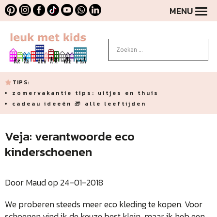
MENU
TIPS:
zomervakantie tips: uitjes en thuis
cadeau ideeën 🎁 alle leeftijden
Veja: verantwoorde eco
kinderschoenen
Door Maud op 24-01-2018
We proberen steeds meer eco kleding te kopen. Voor
schoenen vind ik de keuze best klein, maar ik heb een