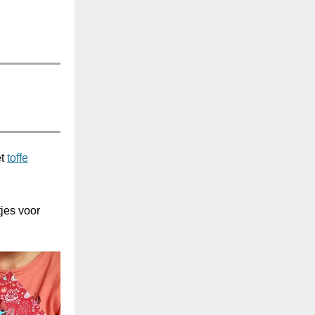
et
toffe
jes voor