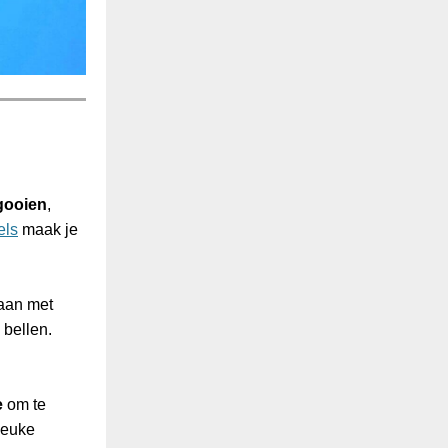
gooien
,
els
maak je
aan met
 bellen.
e
om te
leuke