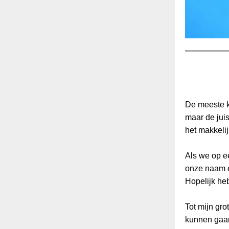
De meeste k
maar de jui
het makkelij
Als we op ee
onze naam e
Hopelijk he
Tot mijn gro
kunnen gaan