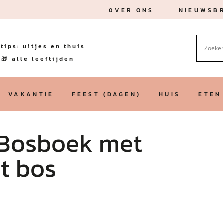
OVER ONS
NIEUWSBR
tips: uitjes en thuis
🎁 alle leeftijden
VAKANTIE
FEEST (DAGEN)
HUIS
ETEN
 Bosboek met
t bos