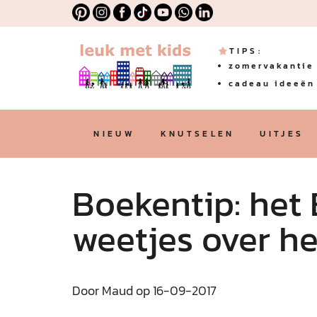
TIPS:
zomervakantie 
cadeau ideeën 
NIEUW
KNUTSELEN
UITJES
Boekentip: het
weetjes over he
Door Maud op 16-09-2017