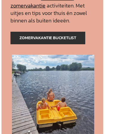
zomervakantie
activiteiten. Met
uitjes en tips voor thuis én zowel
binnen als buiten ideeën.
ZOMERVAKANTIE BUCKETLIST