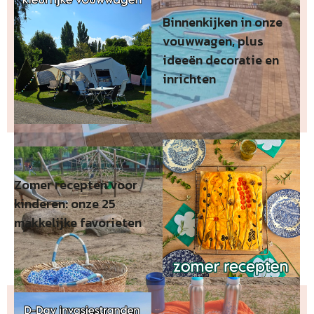
Binnenkijken in onze
vouwwagen, plus
ideeën decoratie en
inrichten
Zomer recepten voor
kinderen: onze 25
makkelijke favorieten