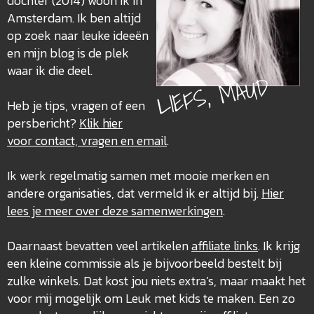
dochter (2014) woon ik in
Amsterdam. Ik ben altijd
op zoek naar leuke ideeën
en mijn blog is de plek
waar ik die deel.
LIEFS, MAUD
Heb je tips, vragen of een
persbericht?
Klik hier
voor contact, vragen en email
.
Ik werk regelmatig samen met mooie merken en
andere organisaties, dat vermeld ik er altijd bij.
Hier
lees je meer over deze
samenwerkingen
.
Daarnaast bevatten veel artikelen
affiliate links
. Ik krijg
een kleine commissie als je bijvoorbeeld bestelt bij
zulke winkels. Dat kost jou niets extra’s, maar maakt het
voor mij mogelijk om Leuk met kids te maken. Een zo