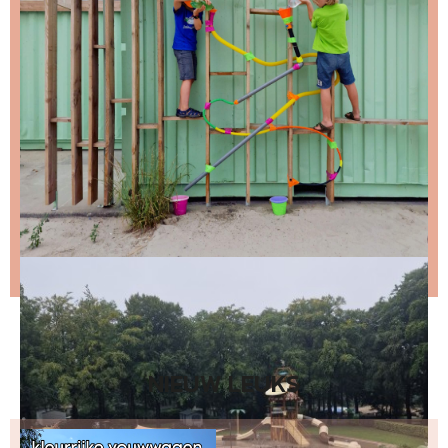
Stap 1 – vul je emailadres in en klik op de knop:
Stap 2 – open de email en bevestig je inschrijving
(niks ontvangen, bekijk dan je spam folder).
Wil je niet wachten op de volgende nieuwsbrief?
Lees
dan hier de nieuwste nieuwsbrief
.
NIEUW LEUKS