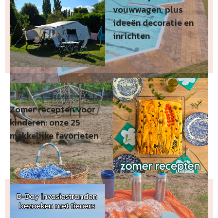
vouwwagen, plus
ideeën decoratie en
inrichten
Zomer recepten voor
kinderen: onze 25
makkelijke favorieten