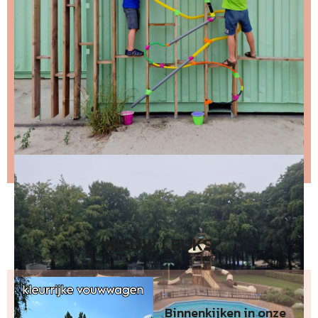
Stap 2 – open de email en bevestig je inschrijving
(niks ontvangen, bekijk dan je spam folder).
Wil je niet wachten op de volgende nieuwsbrief?
Lees
dan hier de nieuwste nieuwsbrief
.
NIEUW LEUKS
Binnenkijken in onze