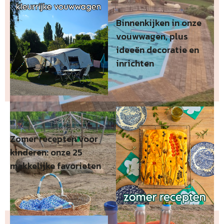
Binnenkijken in onze
vouwwagen, plus
ideeën decoratie en
inrichten
Zomer recepten voor
kinderen: onze 25
makkelijke favorieten