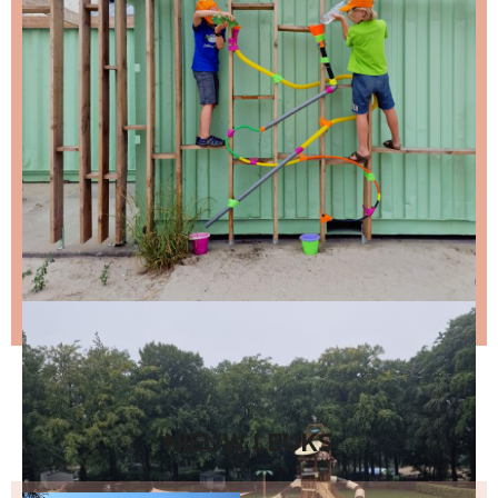
Stap 1 – vul je emailadres in en klik op de knop:
Stap 2 – open de email en bevestig je inschrijving
(niks ontvangen, bekijk dan je spam folder).
Wil je niet wachten op de volgende nieuwsbrief?
Lees
dan hier de nieuwste nieuwsbrief
.
NIEUW LEUKS