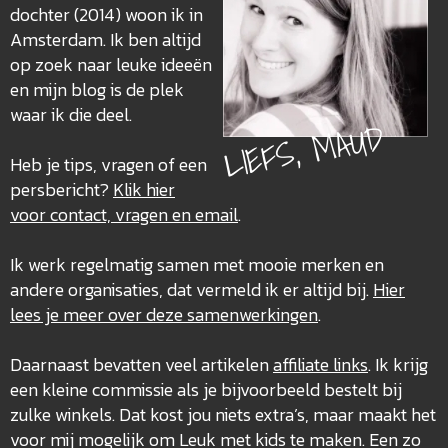
dochter (2014) woon ik in
Amsterdam. Ik ben altijd
op zoek naar leuke ideeën
en mijn blog is de plek
waar ik die deel.
LIEFS, MAUD
Heb je tips, vragen of een
persbericht?
Klik hier
voor contact, vragen en email
.
Ik werk regelmatig samen met mooie merken en
andere organisaties, dat vermeld ik er altijd bij.
Hier
lees je meer over deze
samenwerkingen
.
Daarnaast bevatten veel artikelen
affiliate links
. Ik krijg
een kleine commissie als je bijvoorbeeld bestelt bij
zulke winkels. Dat kost jou niets extra’s, maar maakt het
voor mij mogelijk om Leuk met kids te maken. Een zo