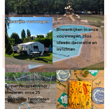
NIEUW LEUKS
Binnenkijken in onze
vouwwagen, plus
ideeën decoratie en
inrichten
Zomer recepten voor
kinderen: onze 25
makkelijke favorieten