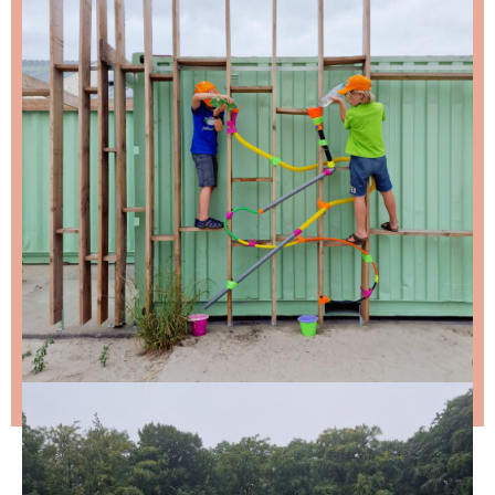
NIKS LEUKS MISSEN?
Schrijf je in voor de nieuwsbrief, dan stuur ik je
ongeveer twee keer per maand een leuke mail.
Stap 1 – vul je emailadres in en klik op de knop:
Stap 2 – open de email en bevestig je inschrijving
(niks ontvangen, bekijk dan je spam folder).
Wil je niet wachten op de volgende nieuwsbrief?
Lees
dan hier de nieuwste nieuwsbrief
.