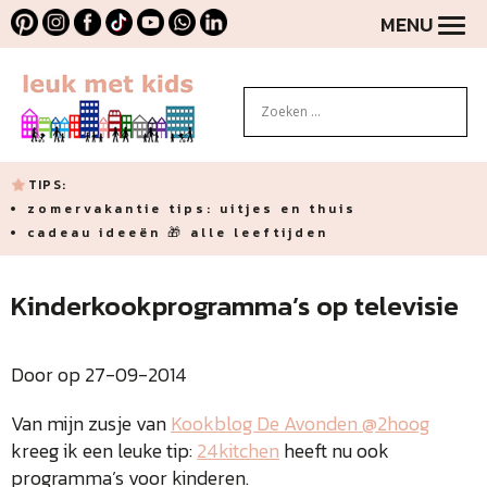
MENU
TIPS:
zomervakantie tips: uitjes en thuis
cadeau ideeën 🎁 alle leeftijden
Kinderkookprogramma’s op televisie
Door op 27-09-2014
Van mijn zusje van
Kookblog De Avonden @2hoog
kreeg ik een leuke tip:
24kitchen
heeft nu ook
programma’s voor kinderen.