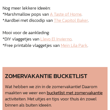
Nog meer lekkere ideeën:
*Marshmallow pops van
A Taste of Home
.
*Aardbei met discodip van
The Capitol Baker
.
Mooi voor de aankleding:
*DIY vlaggetjes van
Llevo El Invierno
.
*Free printable vlaggetjes van
Mein Lila Park
.
ZOMERVAKANTIE BUCKETLIST
Wat hebben we zin in de zomervakantie! Daarom
maakten we weer een
bucketlist met zomervakantie
activiteiten. Met uitjes en tips voor thuis én zowel
binnen als buiten ideeën.