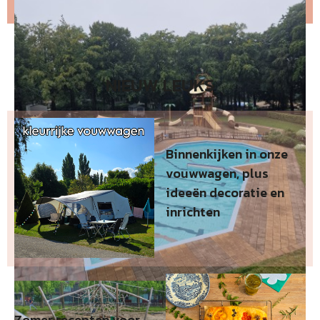
NIEUW LEUKS
Binnenkijken in onze
vouwwagen, plus
ideeën decoratie en
inrichten
Zomer recepten voor