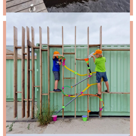
NIKS LEUKS MISSEN?
Schrijf je in voor de nieuwsbrief, dan stuur ik je
ongeveer twee keer per maand een leuke mail.
Stap 1 – vul je emailadres in en klik op de knop:
Stap 2 – open de email en bevestig je inschrijving
(niks ontvangen, bekijk dan je spam folder).
Wil je niet wachten op de volgende nieuwsbrief?
Lees
dan hier de nieuwste nieuwsbrief
.