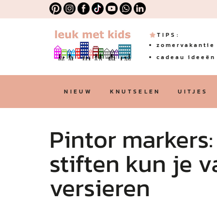
TIPS:
zomervakantie 
cadeau ideeën 
NIEUW
KNUTSELEN
UITJES
Pintor markers
stiften kun je v
versieren