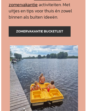
zomervakantie
activiteiten. Met
uitjes en tips voor thuis én zowel
binnen als buiten ideeën.
ZOMERVAKANTIE BUCKETLIST