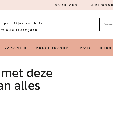
OVER ONS
NIEUWSBR
tips: uitjes en thuis
🎁 alle leeftijden
VAKANTIE
FEEST (DAGEN)
HUIS
ETEN
: met deze
an alles