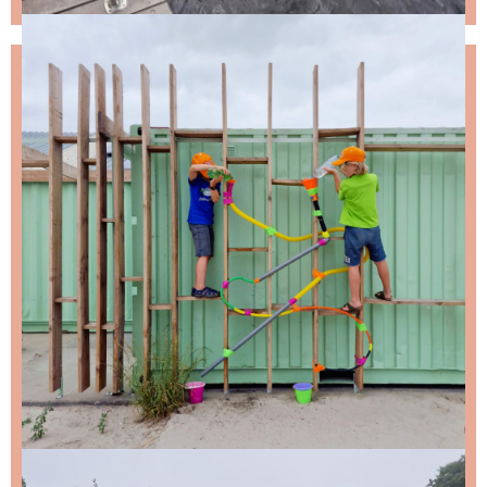
NIKS LEUKS MISSEN?
Schrijf je in voor de nieuwsbrief, dan stuur ik je
ongeveer twee keer per maand een leuke mail.
Stap 1 – vul je emailadres in en klik op de knop:
Stap 2 – open de email en bevestig je inschrijving
(niks ontvangen, bekijk dan je spam folder).
Wil je niet wachten op de volgende nieuwsbrief?
Lees
dan hier de nieuwste nieuwsbrief
.