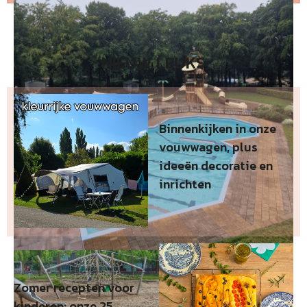
NIEUW LEUKS
Binnenkijken in onze
vouwwagen, plus
ideeën decoratie en
inrichten
Zomer recepten voor
kinderen: onze 25