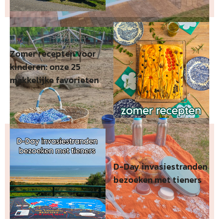
Zomer recepten voor
kinderen: onze 25
makkelijke favorieten
D-Day invasiestranden
bezoeken met tieners