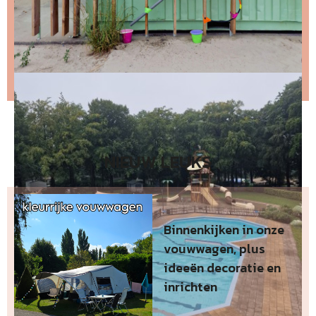
Stap 2 – open de email en bevestig je inschrijving
(niks ontvangen, bekijk dan je spam folder).
Wil je niet wachten op de volgende nieuwsbrief?
Lees
dan hier de nieuwste nieuwsbrief
.
NIEUW LEUKS
Binnenkijken in onze
vouwwagen, plus
ideeën decoratie en
inrichten