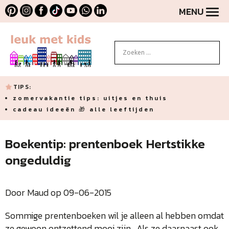
MENU
TIPS:
zomervakantie tips: uitjes en thuis
cadeau ideeën 🎁 alle leeftijden
Boekentip: prentenboek Hertstikke
ongeduldig
Door Maud op 09-06-2015
Sommige prentenboeken wil je alleen al hebben omdat
ze gewoon ontzettend mooi zijn. Als ze daarnaast ook