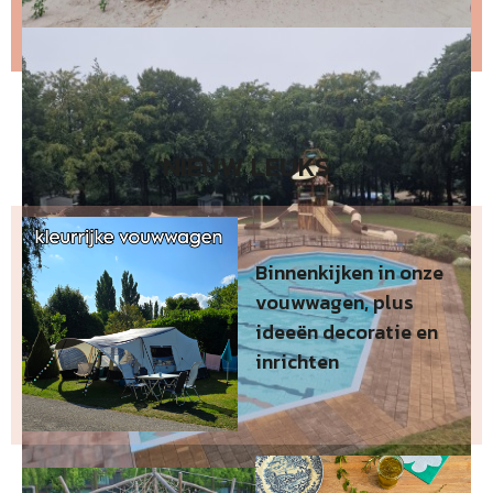
dan hier de nieuwste nieuwsbrief
.
NIEUW LEUKS
Binnenkijken in onze
vouwwagen, plus
ideeën decoratie en
inrichten