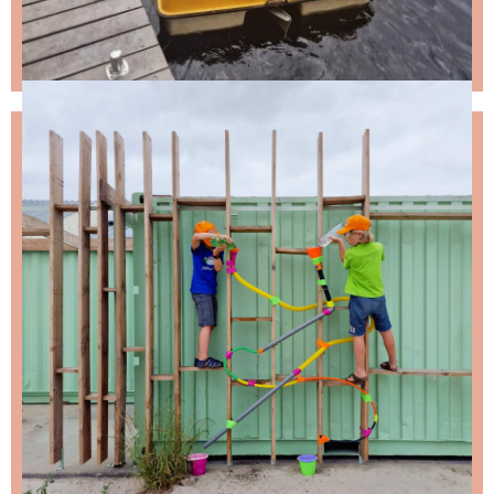
NIKS LEUKS MISSEN?
Schrijf je in voor de nieuwsbrief, dan stuur ik je
ongeveer twee keer per maand een leuke mail.
Stap 1 – vul je emailadres in en klik op de knop:
Stap 2 – open de email en bevestig je inschrijving
(niks ontvangen, bekijk dan je spam folder).
Wil je niet wachten op de volgende nieuwsbrief?
Lees