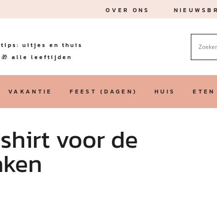
OVER ONS
NIEUWSBR
tips: uitjes en thuis
🎁 alle leeftijden
VAKANTIE
FEEST (DAGEN)
HUIS
ETEN
 shirt voor de
aken