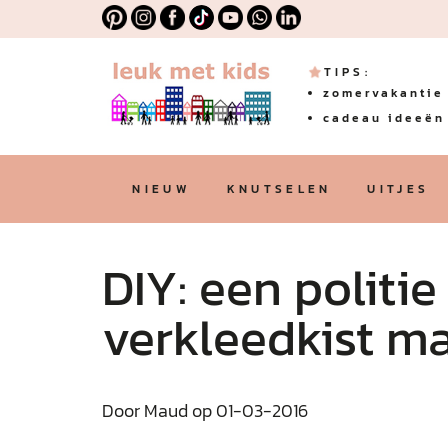
TIPS:
zomervakantie 
cadeau ideeën 
NIEUW
KNUTSELEN
UITJES
DIY: een politie
verkleedkist m
Door Maud op 01-03-2016