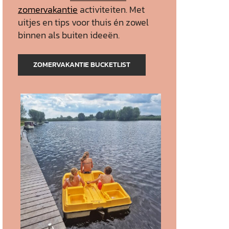
zomervakantie
activiteiten. Met
uitjes en tips voor thuis én zowel
binnen als buiten ideeën.
ZOMERVAKANTIE BUCKETLIST