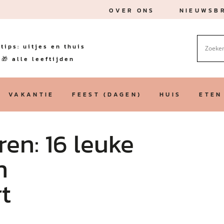
OVER ONS
NIEUWSBR
tips: uitjes en thuis
🎁 alle leeftijden
VAKANTIE
FEEST (DAGEN)
HUIS
ETEN
ren: 16 leuke
n
t