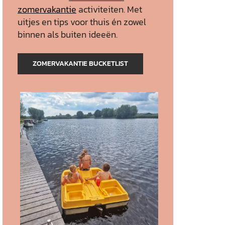
zomervakantie
activiteiten. Met
uitjes en tips voor thuis én zowel
binnen als buiten ideeën.
ZOMERVAKANTIE BUCKETLIST