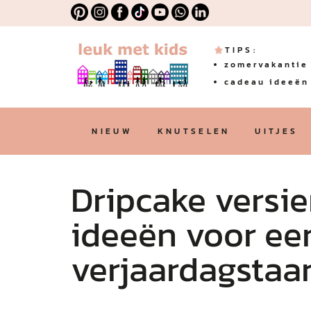
TIPS:
zomervakantie 
cadeau ideeën 
NIEUW
KNUTSELEN
UITJES
Dripcake versie
ideeën voor ee
verjaardagstaar