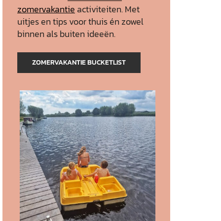
zomervakantie
activiteiten. Met
uitjes en tips voor thuis én zowel
binnen als buiten ideeën.
ZOMERVAKANTIE BUCKETLIST