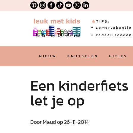
TIPS:
zomervakantie 
cadeau ideeën 
NIEUW
KNUTSELEN
UITJES
Een kinderfiets 
let je op
Door Maud op 26-11-2014