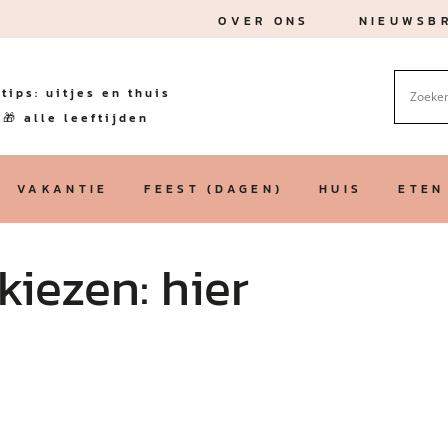
OVER ONS
NIEUWSBR
tips: uitjes en thuis
🎁 alle leeftijden
VAKANTIE
FEEST (DAGEN)
HUIS
ETEN
kiezen: hier