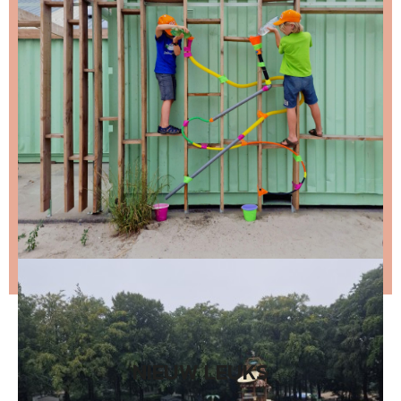
ongeveer twee keer per maand een leuke mail.
Stap 1 – vul je emailadres in en klik op de knop:
Stap 2 – open de email en bevestig je inschrijving
(niks ontvangen, bekijk dan je spam folder).
Wil je niet wachten op de volgende nieuwsbrief?
Lees
dan hier de nieuwste nieuwsbrief
.
NIEUW LEUKS