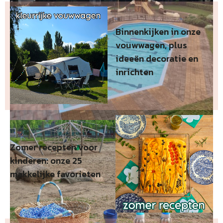
Binnenkijken in onze
vouwwagen, plus
ideeën decoratie en
inrichten
Zomer recepten voor
kinderen: onze 25
makkelijke favorieten