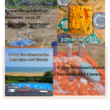
Zomer recepten voor
kinderen: onze 25
makkelijke favorieten
D-Day invasiestranden
bezoeken met tieners