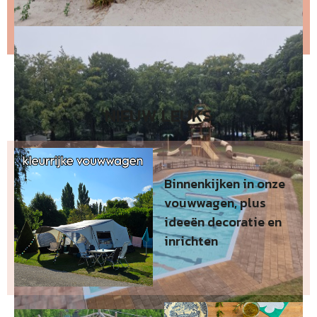
Wil je niet wachten op de volgende nieuwsbrief?
Lees
dan hier de nieuwste nieuwsbrief
.
NIEUW LEUKS
Binnenkijken in onze
vouwwagen, plus
ideeën decoratie en
inrichten