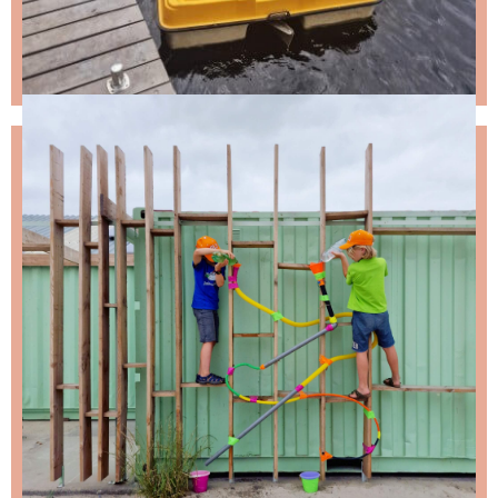
NIKS LEUKS MISSEN?
Schrijf je in voor de nieuwsbrief, dan stuur ik je
ongeveer twee keer per maand een leuke mail.
Stap 1 – vul je emailadres in en klik op de knop:
Stap 2 – open de email en bevestig je inschrijving
(niks ontvangen, bekijk dan je spam folder).