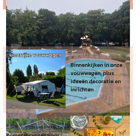
NIEUW LEUKS
Binnenkijken in onze
vouwwagen, plus
ideeën decoratie en
inrichten
Zomer recepten voor