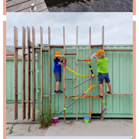
NIKS LEUKS MISSEN?
Schrijf je in voor de nieuwsbrief, dan stuur ik je
ongeveer twee keer per maand een leuke mail.
Stap 1 – vul je emailadres in en klik op de knop:
Stap 2 – open de email en bevestig je inschrijving
(niks ontvangen, bekijk dan je spam folder).
Wil je niet wachten op de volgende nieuwsbrief?
Lees
dan hier de nieuwste nieuwsbrief
.