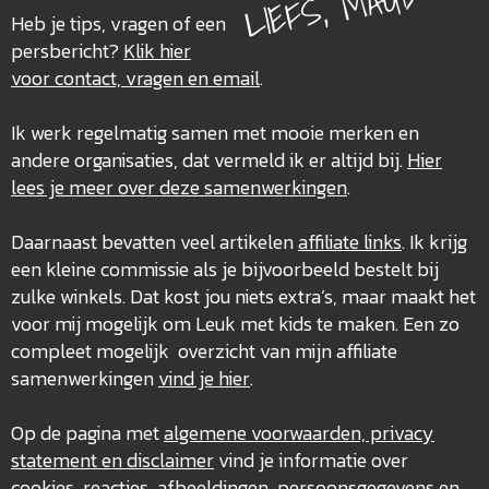
LIEFS, MAUD
Heb je tips, vragen of een
persbericht?
Klik hier
voor contact, vragen en email
.
Ik werk regelmatig samen met mooie merken en
andere organisaties, dat vermeld ik er altijd bij.
Hier
lees je meer over deze
samenwerkingen
.
Daarnaast bevatten veel artikelen
affiliate links
. Ik krijg
een kleine commissie als je bijvoorbeeld bestelt bij
zulke winkels. Dat kost jou niets extra’s, maar maakt het
voor mij mogelijk om Leuk met kids te maken. Een zo
compleet mogelijk overzicht van mijn affiliate
samenwerkingen
vind je hier
.
Op de pagina met
algemene voorwaarden, privacy
statement en disclaimer
vind je informatie over
cookies, reacties, afbeeldingen, persoonsgegevens en