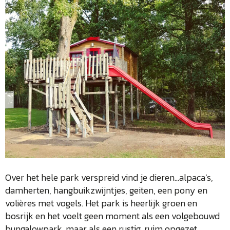
Over het hele park verspreid vind je dieren…alpaca’s,
damherten, hangbuikzwijntjes, geiten, een pony en
volières met vogels. Het park is heerlijk groen en
bosrijk en het voelt geen moment als een volgebouwd
bungalowpark, maar als een rustig, ruim opgezet