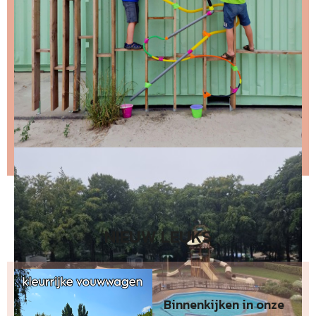
Stap 2 – open de email en bevestig je inschrijving
(niks ontvangen, bekijk dan je spam folder).
Wil je niet wachten op de volgende nieuwsbrief?
Lees
dan hier de nieuwste nieuwsbrief
.
NIEUW LEUKS
Binnenkijken in onze