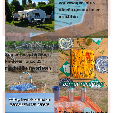
vouwwagen, plus
ideeën decoratie en
inrichten
Zomer recepten voor
kinderen: onze 25
makkelijke favorieten
D-Day invasiestranden