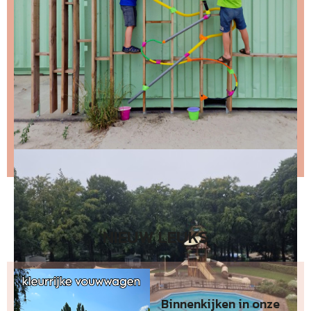
Stap 2 – open de email en bevestig je inschrijving
(niks ontvangen, bekijk dan je spam folder).
Wil je niet wachten op de volgende nieuwsbrief?
Lees
dan hier de nieuwste nieuwsbrief
.
NIEUW LEUKS
Binnenkijken in onze