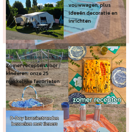
vouwwagen, plus
ideeën decoratie en
inrichten
Zomer recepten voor
kinderen: onze 25
makkelijke favorieten