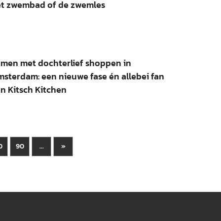
t zwembad of de zwemles
men met dochterlief shoppen in
sterdam: een nieuwe fase én allebei fan
n Kitsch Kitchen
0
90
»
...