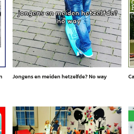
n
Jongens en meiden hetzelfde? No way
Ca