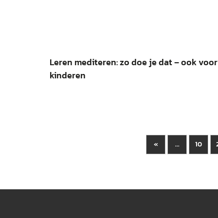
Leren mediteren: zo doe je dat – ook voor
kinderen
«
10
...