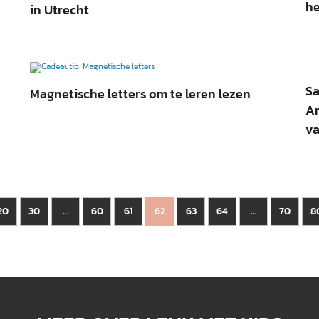
he
in Utrecht
Sa
Magnetische letters om te leren lezen
Am
va
20
30
60
61
63
64
70
8
...
62
...