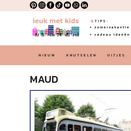
TIPS:
zomervakantie 
cadeau ideeën 
NIEUW
KNUTSELEN
UITJES
MAUD