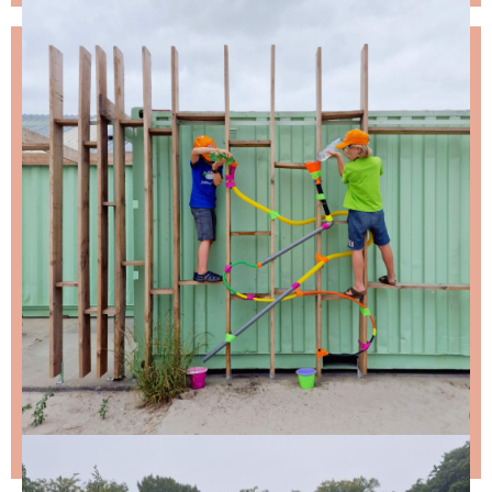
NIKS LEUKS MISSEN?
Schrijf je in voor de nieuwsbrief, dan stuur ik je
ongeveer twee keer per maand een leuke mail.
Stap 1 – vul je emailadres in en klik op de knop:
Stap 2 – open de email en bevestig je inschrijving
(niks ontvangen, bekijk dan je spam folder).
Wil je niet wachten op de volgende nieuwsbrief?
Lees
dan hier de nieuwste nieuwsbrief
.