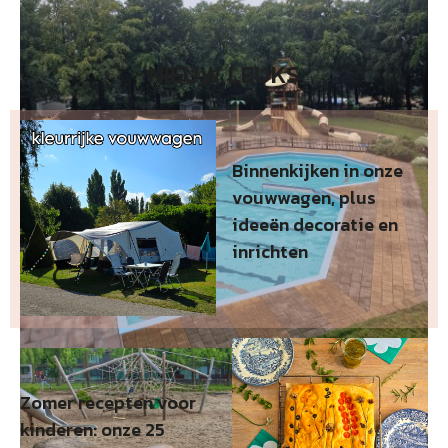
NIEUW LEUKS
Binnenkijken in onze
vouwwagen, plus
ideeën decoratie en
inrichten
Zomer recepten voor
kinderen: onze 25