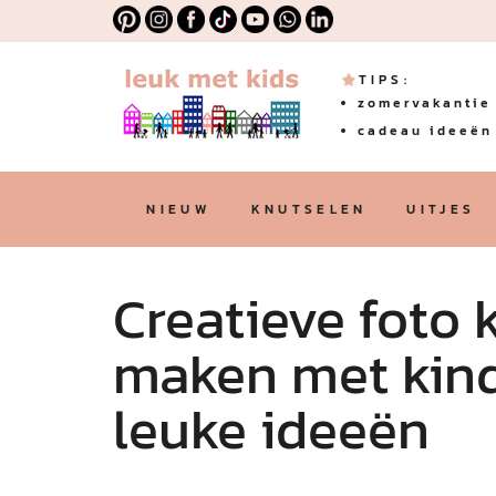
TIPS:
zomervakantie 
cadeau ideeën 
NIEUW
KNUTSELEN
UITJES
Creatieve foto 
maken met kind
leuke ideeën