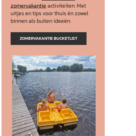
zomervakantie
activiteiten. Met
uitjes en tips voor thuis én zowel
binnen als buiten ideeën.
ZOMERVAKANTIE BUCKETLIST