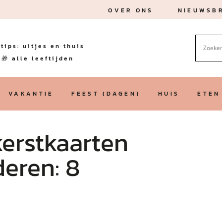
OVER ONS
NIEUWSBR
tips: uitjes en thuis
🎁 alle leeftijden
VAKANTIE
FEEST (DAGEN)
HUIS
ETEN
kerstkaarten
eren: 8