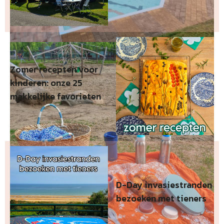
Zomer recepten voor
kinderen: onze 25
makkelijke favorieten
D-Day invasiestranden
bezoeken met tieners