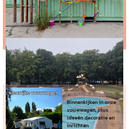
Stap 2 – open de email en bevestig je inschrijving
(niks ontvangen, bekijk dan je spam folder).
Wil je niet wachten op de volgende nieuwsbrief?
Lees
dan hier de nieuwste nieuwsbrief
.
NIEUW LEUKS
Binnenkijken in onze
vouwwagen, plus
ideeën decoratie en
inrichten