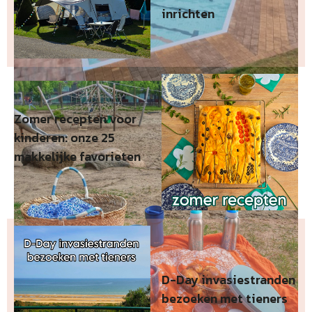
inrichten
Zomer recepten voor
kinderen: onze 25
makkelijke favorieten
D-Day invasiestranden
bezoeken met tieners