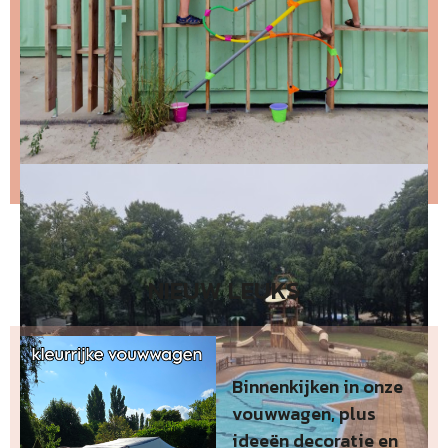
Stap 2 – open de email en bevestig je inschrijving
(niks ontvangen, bekijk dan je spam folder).
Wil je niet wachten op de volgende nieuwsbrief?
Lees
dan hier de nieuwste nieuwsbrief
.
NIEUW LEUKS
Binnenkijken in onze
vouwwagen, plus
ideeën decoratie en