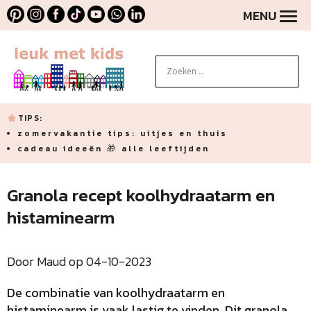
MENU
TIPS:
zomervakantie tips: uitjes en thuis
cadeau ideeën 🎁 alle leeftijden
Granola recept koolhydraatarm en
histaminearm
Door Maud op 04-10-2023
De combinatie van koolhydraatarm en
histaminearm is vaak lastig te vinden. Dit granola