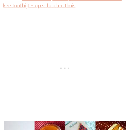
kerstontbijt – op school en thuis
.