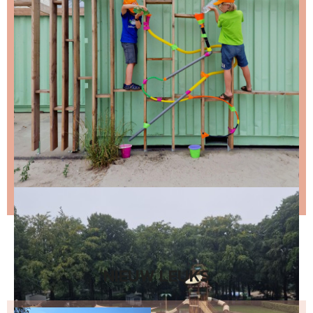
Stap 1 – vul je emailadres in en klik op de knop:
Stap 2 – open de email en bevestig je inschrijving
(niks ontvangen, bekijk dan je spam folder).
Wil je niet wachten op de volgende nieuwsbrief?
Lees
dan hier de nieuwste nieuwsbrief
.
NIEUW LEUKS