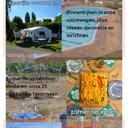
Binnenkijken in onze
vouwwagen, plus
ideeën decoratie en
inrichten
Zomer recepten voor
kinderen: onze 25
makkelijke favorieten