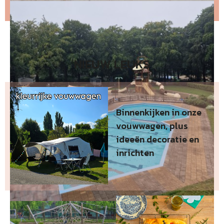
NIEUW LEUKS
Binnenkijken in onze
vouwwagen, plus
ideeën decoratie en
inrichten