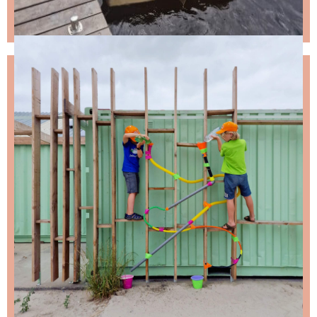
NIKS LEUKS MISSEN?
Schrijf je in voor de nieuwsbrief, dan stuur ik je
ongeveer twee keer per maand een leuke mail.
Stap 1 – vul je emailadres in en klik op de knop:
Stap 2 – open de email en bevestig je inschrijving
(niks ontvangen, bekijk dan je spam folder).
Wil je niet wachten op de volgende nieuwsbrief?
Lees
dan hier de nieuwste nieuwsbrief
.