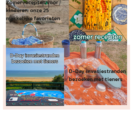
Zomer recepten voor
kinderen: onze 25
makkelijke favorieten
D-Day invasiestranden
bezoeken met tieners