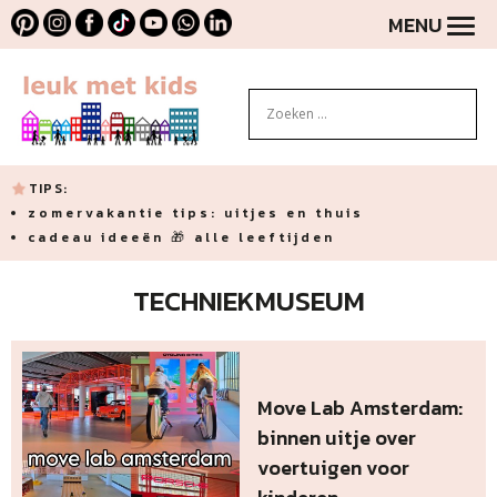
MENU
TIPS:
zomervakantie tips: uitjes en thuis
cadeau ideeën 🎁 alle leeftijden
TECHNIEKMUSEUM
Move Lab Amsterdam:
binnen uitje over
voertuigen voor