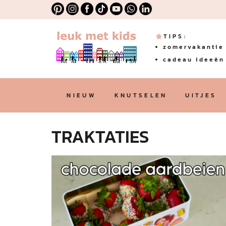
TIPS:
zomervakantie 
cadeau ideeën 
NIEUW
KNUTSELEN
UITJES
TRAKTATIES