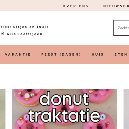
OVER ONS
NIEUWSBR
tips: uitjes en thuis
🎁 alle leeftijden
VAKANTIE
FEEST (DAGEN)
HUIS
ETEN