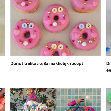
Donut traktatie: 3x makkelijk recept
Dr
ee