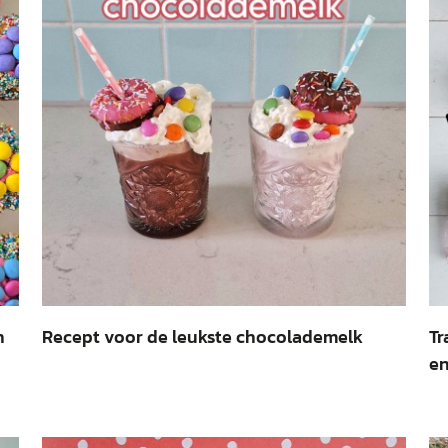
n
Recept voor de leukste chocolademelk
Tr
en