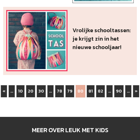
Vrolijke schooltassen:
je krijgt zin in het
nieuwe schooljaar!
«
10
20
30
78
79
81
82
90
»
...
...
80
...
...
MEER OVER LEUK MET KIDS