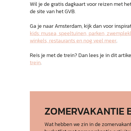
Wil je de gratis dagkaart voor reizen met he
de site van het GVB.
Ga je naar Amsterdam, kijk dan voor inspirati
kids: musea, speeltuinen, parken, zwemplekk
winkels, restaurants en nog veel meer
.
Reis je met de trein? Dan lees je in dit artik
trein
.
ZOMERVAKANTIE 
Wat hebben we zin in de zomervakan