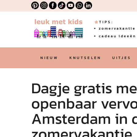
TIPS:
zomervakantie 
cadeau ideeën 
NIEUW
KNUTSELEN
UITJES
Dagje gratis me
openbaar vervo
Amsterdam in 
zomervakantie