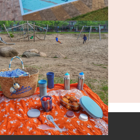
Day invasiestranden bezoeken met
eners