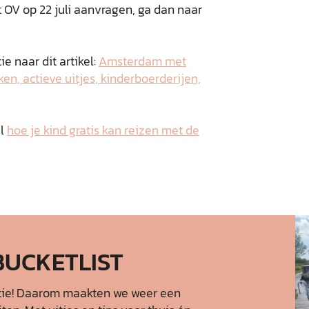
t OV op 22 juli aanvragen, ga dan naar
e naar dit artikel:
Amsterdam met
en, actieve uitjes, kinderboerderijen,
el
hoe je kind gratis kan reizen met de
BUCKETLIST
tie! Daarom maakten we weer een