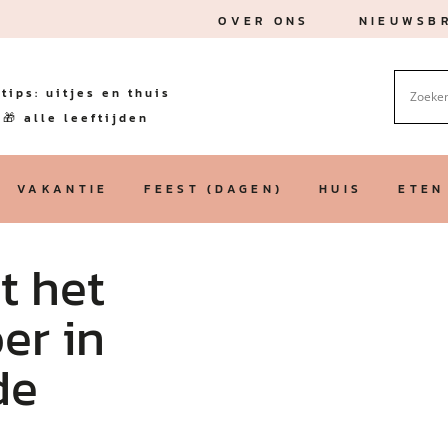
OVER ONS
NIEUWSBR
tips: uitjes en thuis
🎁 alle leeftijden
VAKANTIE
FEEST (DAGEN)
HUIS
ETEN
t het
er in
de