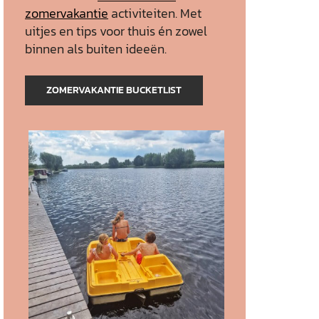
zomervakantie
activiteiten. Met
uitjes en tips voor thuis én zowel
binnen als buiten ideeën.
ZOMERVAKANTIE BUCKETLIST