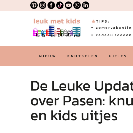
TIPS:
zomervakantie 
cadeau ideeën 
NIEUW
KNUTSELEN
UITJES
De Leuke Update
over Pasen: knu
en kids uitjes