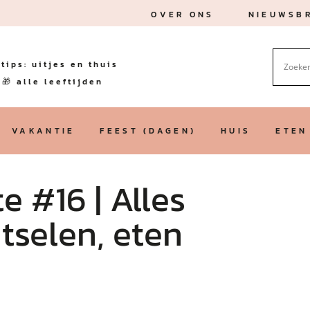
OVER ONS
NIEUWSBR
tips: uitjes en thuis
🎁 alle leeftijden
VAKANTIE
FEEST (DAGEN)
HUIS
ETEN
 #16 | Alles
tselen, eten