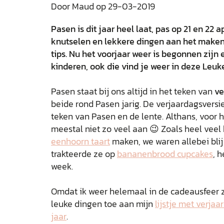
Door Maud op 29-03-2019
Pasen is dit jaar heel laat, pas op 21 en 22 ap
knutselen en lekkere dingen aan het maken,
tips. Nu het voorjaar weer is begonnen zijn 
kinderen, ook die vind je weer in deze Leuk
Pasen staat bij ons altijd in het teken van
ve
beide rond Pasen jarig. De verjaardagsversie
teken van Pasen en de lente. Althans, voor h
meestal niet zo veel aan 😉 Zoals heel veel
eenhoorn taart
maken, we waren allebei blij
trakteerde ze op
bananenbrood cupcakes
, 
week.
Omdat ik weer helemaal in de cadeausfeer z
leuke dingen toe aan mijn
lijstje met verja
jaar
.