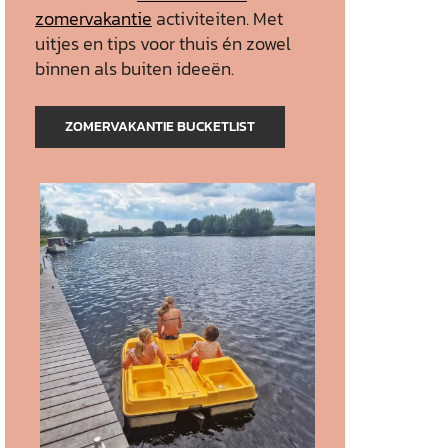
zomervakantie
activiteiten. Met
uitjes en tips voor thuis én zowel
binnen als buiten ideeën.
ZOMERVAKANTIE BUCKETLIST