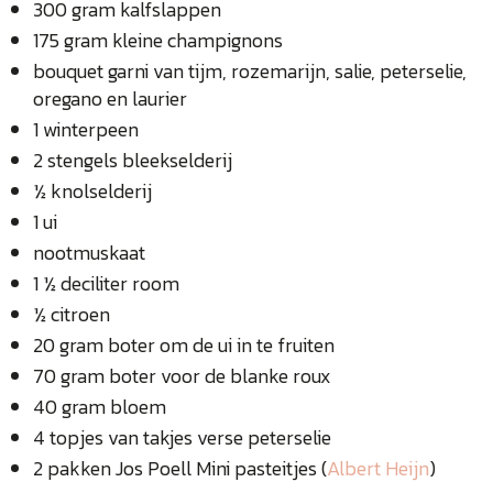
300 gram kalfslappen
175 gram kleine champignons
bouquet garni van tijm, rozemarijn, salie, peterselie,
oregano en laurier
1 winterpeen
2 stengels bleekselderij
½ knolselderij
1 ui
nootmuskaat
1 ½ deciliter room
½ citroen
20 gram boter om de ui in te fruiten
70 gram boter voor de blanke roux
40 gram bloem
4 topjes van takjes verse peterselie
2 pakken Jos Poell Mini pasteitjes (
Albert Heijn
)