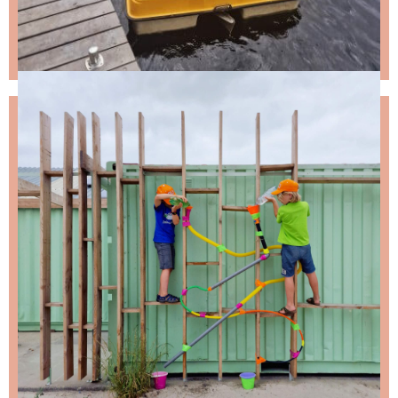
NIKS LEUKS MISSEN?
Schrijf je in voor de nieuwsbrief, dan stuur ik je
ongeveer twee keer per maand een leuke mail.
Stap 1 – vul je emailadres in en klik op de knop:
Stap 2 – open de email en bevestig je inschrijving
(niks ontvangen, bekijk dan je spam folder).
Wil je niet wachten op de volgende nieuwsbrief?
Lees