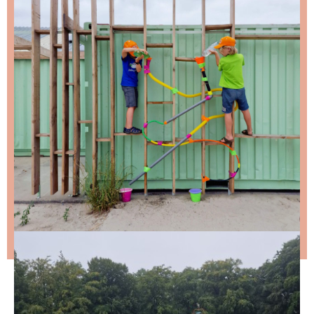
Schrijf je in voor de nieuwsbrief, dan stuur ik je
ongeveer twee keer per maand een leuke mail.
Stap 1 – vul je emailadres in en klik op de knop:
Stap 2 – open de email en bevestig je inschrijving
(niks ontvangen, bekijk dan je spam folder).
Wil je niet wachten op de volgende nieuwsbrief?
Lees
dan hier de nieuwste nieuwsbrief
.