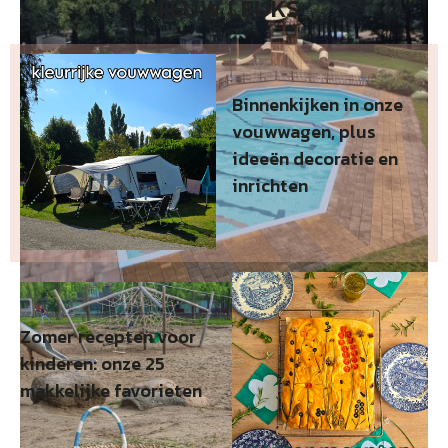
NIEUW LEUKS
Binnenkijken in onze
vouwwagen, plus
ideeën decoratie en
inrichten
Zomer recepten voor
kinderen: onze 25
makkelijke favorieten