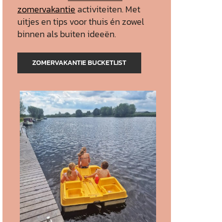
zomervakantie
activiteiten. Met
uitjes en tips voor thuis én zowel
binnen als buiten ideeën.
ZOMERVAKANTIE BUCKETLIST