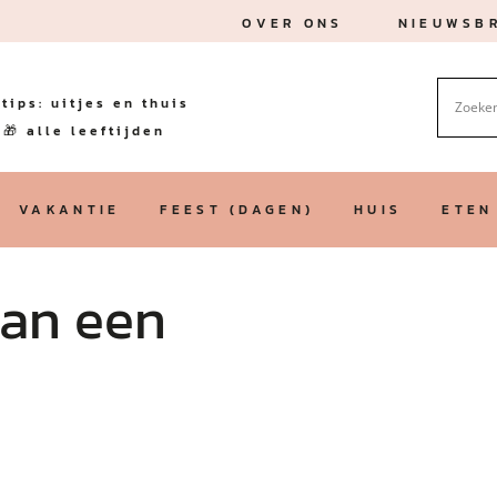
OVER ONS
NIEUWSBR
tips: uitjes en thuis
🎁 alle leeftijden
VAKANTIE
FEEST (DAGEN)
HUIS
ETEN
van een