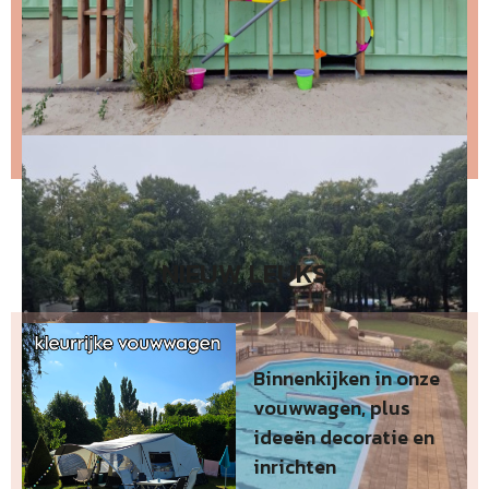
Stap 2 – open de email en bevestig je inschrijving
(niks ontvangen, bekijk dan je spam folder).
Wil je niet wachten op de volgende nieuwsbrief?
Lees
dan hier de nieuwste nieuwsbrief
.
NIEUW LEUKS
Binnenkijken in onze
vouwwagen, plus
ideeën decoratie en
inrichten