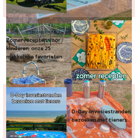
Zomer recepten voor
kinderen: onze 25
makkelijke favorieten
D-Day invasiestranden
bezoeken met tieners