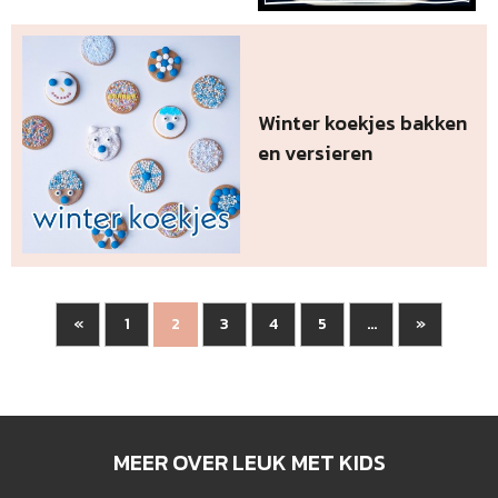
Winter koekjes bakken
en versieren
«
1
3
4
5
»
2
...
MEER OVER LEUK MET KIDS