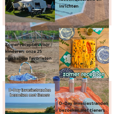
inrichten
Zomer recepten voor
kinderen: onze 25
makkelijke favorieten
D-Day invasiestranden
bezoeken met tieners