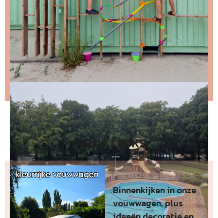
Stap 2 – open de email en bevestig je inschrijving
(niks ontvangen, bekijk dan je spam folder).
Wil je niet wachten op de volgende nieuwsbrief?
Lees
dan hier de nieuwste nieuwsbrief
.
NIEUW LEUKS
Binnenkijken in onze
vouwwagen, plus
ideeën decoratie en