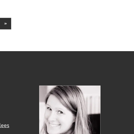
»
lees