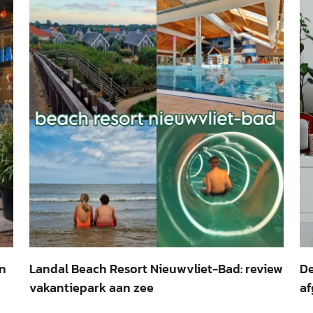
en
Landal Beach Resort Nieuwvliet-Bad: review
De
vakantiepark aan zee
af