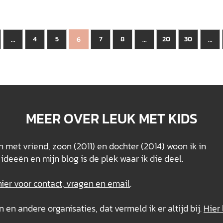
4
5
7
8
20
30
...
6
...
...
MEER OVER LEUK MET KIDS
 met vriend, zoon (2011) en dochter (2014) woon ik in
ideeën en mijn blog is de plek waar ik die deel.
hier voor contact, vragen en email
.
n andere organisaties, dat vermeld ik er altijd bij.
Hier 