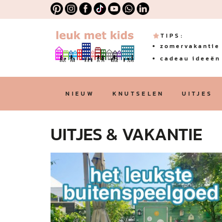
TIPS:
zomervakantie 
cadeau ideeën 
NIEUW
KNUTSELEN
UITJES
UITJES & VAKANTIE